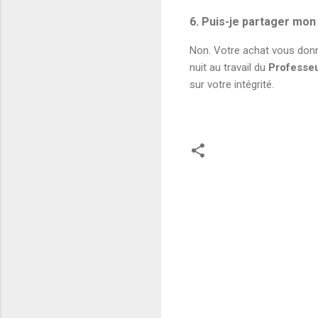
6. Puis-je partager mon
Non. Votre achat vous donn
nuit au travail du
Professe
sur votre intégrité.
C
o
m
m
e
n
t