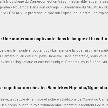
ité linguistique du Cameroun est un trésor inestimable, et parmi se
Ngemba / Nguemba. Dans son ouvrage « Grammaire du NGEMBA /
 NGUEMBA » , le professeur Ndé mu Fopinn nous offre une explora
scinante. Ce livre numérique est bien plus qu’un simple manuel de gr
n à découvrir une culture riche et vibrante. Une Exploration Linguisti
 Nguemba est parlée dans cinq villages pittoresques de l’Ouest C
u, Bafounda, et Bamougoum. Ces villages, chacun avec son caractè
 Une immersion captivante dans la langue et la cultu
de cette langue riche. Le livre « Grammaire du NGEMBA / NGUEMBA »
rs, en détaillant les structures grammaticales essentielles telles que 
e dans le monde envoûtant du Ngemba, une langue fascinante parlée
ons et les accords. Au-Delà ...
u Cameroun, au cœur du pays Bamiléké. Dans cet article, nous vous 
aventure linguistique et culturelle unique. Préparez-vous à découvri
r ses particularités linguistiques et à vous immerger dans la richess
e bamiléké empreinte d’histoire et de diversité Le Ngemba est une l
es langues bamiléké, une communauté ethnolinguistique riche et dive
ons les origines du Ngemba, son importance au sein de la culture ba
eur signification chez les Bamilékés Ngemba/Nguemba
moine linguistique précieux. Les particularités linguistiques du Nge
s et les singularités du Ngemba. Nous explorerons sa prononciation u
léké, un peuple dynamique et riche en traditions de l’Ouest du Cam
ales et sa structure linguistique. Vous découvrirez également des e
ù les noms jouent un rôle fondamental. En tant que locuteurs de la