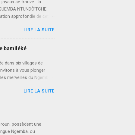
s joyaux se trouve la
 NGUEMBA NTUNDÒ’TCHE
tion approfondie de cette
ammaire ; il est une
LIRE LA SUITE
que Unique La langue
ameroun : Bansoa, Bameka,
re unique, forment le
re bamiléké
 plonge les lecteurs dans
le genre, le nombre, les
 dans six villages de
invitons à vous plonger
r les merveilles du Ngemba,
e de sa culture. Le Ngemba :
LIRE LA SUITE
angue appartenant à la
rsifiée. Nous vous
miléké et son rôle en tant
mba Plongez dans les
nique, ses règles
eroun, possèdent une
xpressions idiomatique...
 langue Ngemba, ou