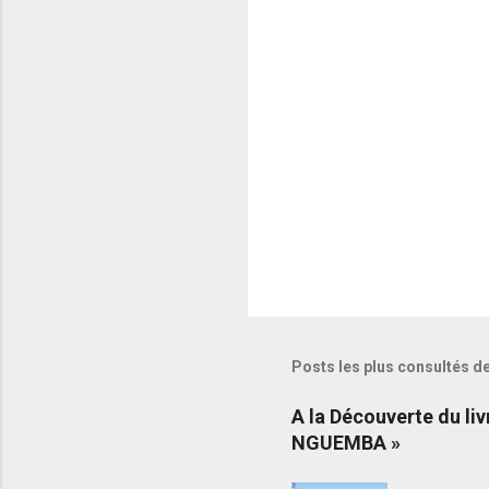
a
i
r
e
s
Posts les plus consultés d
A la Découverte du 
NGUEMBA »