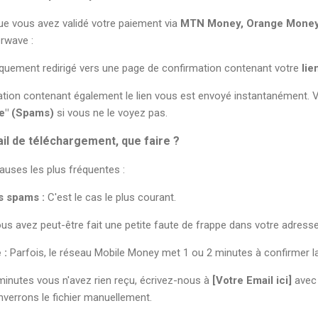
ue vous avez validé votre paiement via
MTN Money, Orange Money 
erwave :
uement redirigé vers une page de confirmation contenant votre
lie
tion contenant également le lien vous est envoyé instantanément. Vé
le" (Spams)
si vous ne le voyez pas.
mail de téléchargement, que faire ?
causes les plus fréquentes :
s spams :
C'est le cas le plus courant.
s avez peut-être fait une petite faute de frappe dans votre adresse 
 :
Parfois, le réseau Mobile Money met 1 ou 2 minutes à confirmer la
minutes vous n'avez rien reçu, écrivez-nous à
[Votre Email ici]
avec 
nverrons le fichier manuellement.