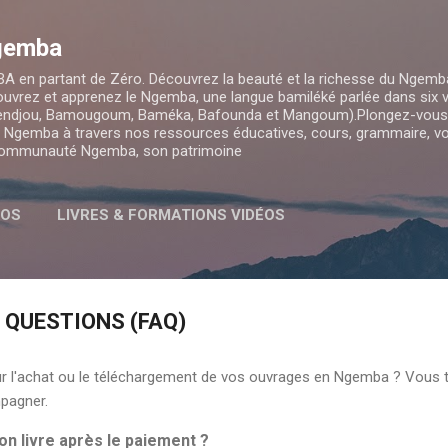
Accéder au contenu principal
Ngemba
 en partant de Zéro. Découvrez la beauté et la richesse du Ngemba
couvrez et apprenez le Ngemba, une langue bamiléké parlée dans six v
ndjou, Bamougoum, Baméka, Bafounda et Mangoum).Plongez-vous 
 du Ngemba à travers nos ressources éducatives, cours, grammaire, vo
 communauté Ngemba, son patrimoine
POS
LIVRES & FORMATIONS VIDÉOS
X QUESTIONS (FAQ)
 l'achat ou le téléchargement de vos ouvrages en Ngemba ? Vous tr
pagner.
n livre après le paiement ?