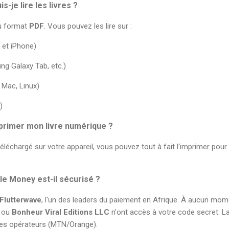
s-je lire les livres ?
au format
PDF
. Vous pouvez les lire sur :
 et iPhone)
ng Galaxy Tab, etc.)
 Mac, Linux)
)
mprimer mon livre numérique ?
 téléchargé sur votre appareil, vous pouvez tout à fait l'imprimer pour
le Money est-il sécurisé ?
Flutterwave
, l'un des leaders du paiement en Afrique. À aucun mom
ou
Bonheur Viral Editions LLC
n'ont accès à votre code secret. La
les opérateurs (MTN/Orange).