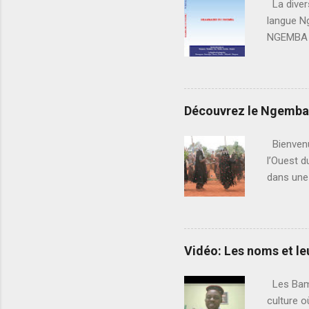
La divers
langue 
NGEMBA /
langue fa
invitatio
Ngemba /
Bamendjo
Découvrez le Ngemba :
berceau 
cet unive
Bienvenu
conjugais
l’Ouest d
dans une 
à explore
Une langu
famille d
présenter
Vidéo: Les noms et l
que patri
subtilité
Les Bami
grammatic
culture o